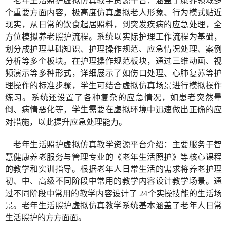
老年生活照护虚拟仿真教学资源平台：涵盖了康养领域多
个重要方面内容，极高度仿真虚拟老人形象、行为模式贴近
现实，从日常的饮食起居照料，到突发疾病的应急处理，全
方位模拟养老照护流程。系统以实际护理工作流程为基础，
划分成护理基础知识、护理操作规范、应急情况处理、案例
分析等多个板块
。在护理操作规范板块，通过三维动画、视
频演示等多种形式，详细展示了如伤口处理、心肺复苏等护
理操作的标准步骤，学生可结合虚拟仿真场景进行模拟操作
练习。系统还设置了各种复杂的应急情况，如患者突然晕
倒、病情恶化等，学生需要在虚拟环境中迅速做出正确的应
对措施，以此提升应急处理能力。
老年
生活照护虚拟仿真教学资源平台介绍：主要服务于智
慧健康养老服务与管理专业的《老年生活照护》等核心课程
的教学和实训指导。根据老年人日常生活的需求将养老护理
初、中、高级不同阶段中常用的教学内容设计教学场景。通
过不同阶段中常用的教学内容设计了
24个实操技能的生活场
景。老年生活照护虚拟仿真教学系统基本涵盖了老年人日常
生活照护的方方面面。