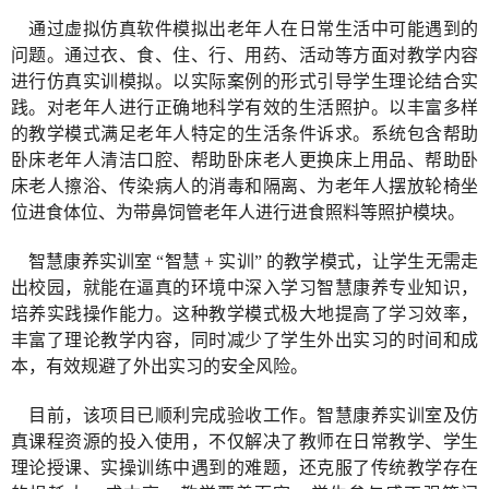
通过虚拟仿真软件模拟出老年人在日常生活中可能遇到的
问题。通过衣、食、住、行、用药、活动等方面对教学内容
进行仿真实训模拟。以实际案例的形式引导学生理论结合实
践。对老年人进行正确地科学有效的生活照护。以丰富多样
的教学模式满足老年人特定的生活条件诉求。系统包含帮助
卧床老年人清洁口腔、帮助卧床老人更换床上用品、帮助卧
床老人擦浴、传染病人的消毒和隔离、为老年人摆放轮椅坐
位进食体位、为带鼻饲管老年人进行进食照料等照护模块。
智慧康养实训室
“智慧 + 实训” 的教学模式，让学生无需走
出校园，就能在逼真的环境中深入学习智慧康养专业知识，
培养实践操作能力。这种教学模式极大地提高了学习效率，
丰富了理论教学内容，同时减少了学生外出实习的时间和成
本，有效规避了外出实习的安全风险。
目前，该项目已顺利完成验收工作。智慧康养实训室及仿
真课程资源的投入使用，不仅解决了教师在日常教学、学生
理论授课、实操训练中遇到的难题，还克服了传统教学存在