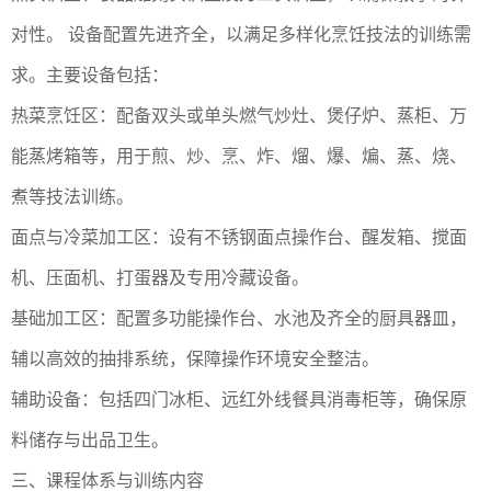
对性。 设备配置先进齐全，以满足多样化烹饪技法的训练需
求。主要设备包括：
‌热菜烹饪区‌：配备双头或单头燃气炒灶、煲仔炉、蒸柜、万
能蒸烤箱等，用于煎、炒、烹、炸、熘、爆、煸、蒸、烧、
煮等技法训练。‌
‌面点与冷菜加工区‌：设有不锈钢面点操作台、醒发箱、搅面
机、压面机、打蛋器及专用冷藏设备。‌
‌基础加工区‌：配置多功能操作台、水池及齐全的厨具器皿，
辅以高效的抽排系统，保障操作环境安全整洁。‌
‌辅助设备‌：包括四门冰柜、远红外线餐具消毒柜等，确保原
料储存与出品卫生。‌
‌三、课程体系与训练内容‌