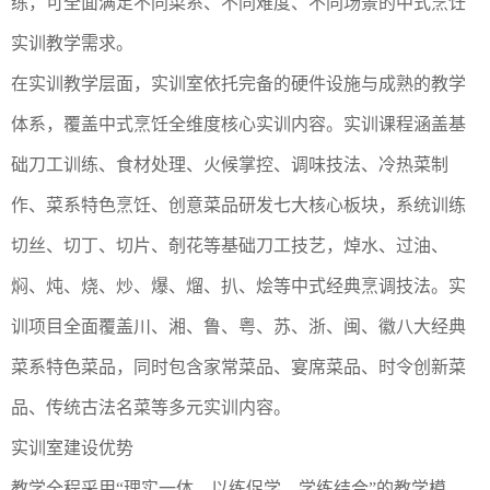
练，可全面满足不同菜系、不同难度、不同场景的中式烹饪
实训教学需求。
在实训教学层面，实训室依托完备的硬件设施与成熟的教学
体系，覆盖中式烹饪全维度核心实训内容。实训课程涵盖基
础刀工训练、食材处理、火候掌控、调味技法、冷热菜制
作、菜系特色烹饪、创意菜品研发七大核心板块，系统训练
切丝、切丁、切片、剞花等基础刀工技艺，焯水、过油、
焖、炖、烧、炒、爆、熘、扒、烩等中式经典烹调技法。实
训项目全面覆盖川、湘、鲁、粤、苏、浙、闽、徽八大经典
菜系特色菜品，同时包含家常菜品、宴席菜品、时令创新菜
品、传统古法名菜等多元实训内容。
实训室建设优势
教学全程采用“理实一体、以练促学、学练结合”的教学模