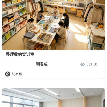
整理收纳实训室
利君成
531
次
利君成