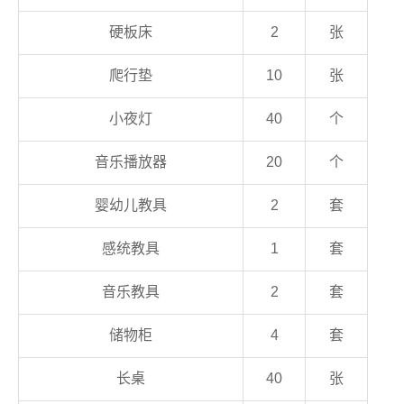
硬板床
2
张
爬行垫
10
张
小夜灯
40
个
音乐播放器
20
个
婴幼儿教具
2
套
感统教具
1
套
音乐教具
2
套
储物柜
4
套
长桌
40
张