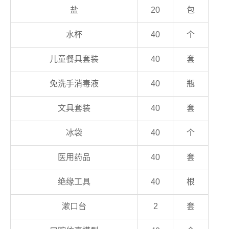
盐
20
包
水杯
40
个
儿童餐具套装
40
套
免洗手消毒液
40
瓶
文具套装
40
套
冰袋
40
个
医用药品
40
套
绝缘工具
40
根
漱口台
2
套