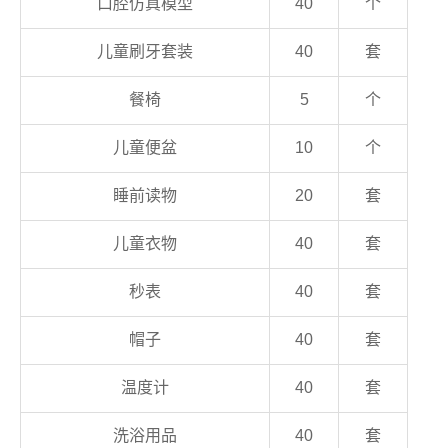
口腔仿真模型
40
个
儿童刷牙套装
40
套
餐椅
5
个
儿童便盆
10
个
睡前读物
20
套
儿童衣物
40
套
秒表
40
套
帽子
40
套
温度计
40
套
洗浴用品
40
套