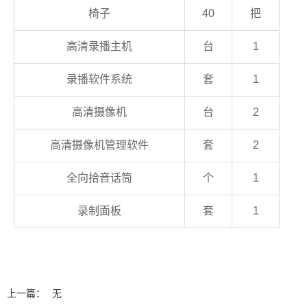
椅子
40
把
高清录播主机
台
1
录播软件系统
套
1
高清摄像机
台
2
高清摄像机管理软件
套
2
全向拾音话筒
个
1
录制面板
套
1
上一篇：
无