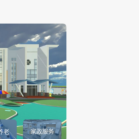
幼儿保育
——
幼儿保育系列仿真实训系统可
育员职业素养、托幼园所保育
幼儿生活保育、婴幼儿健康照
儿安全照护、婴幼儿饮食与营
儿童卫生与保健等课程内容的
可以满足教育部1＋X幼儿照护证.
查看详情
家政服务
养老