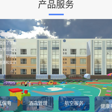
产品服务
包含了学前
教学活动设
餐、学前儿
资源和实训
儿保育
酒店管理
航空服务
健康