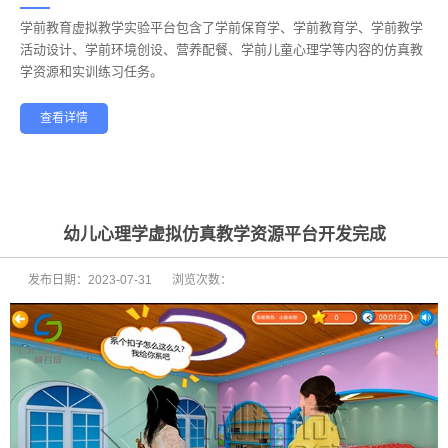
学前教育虚拟教学实验平台包含了学前保育学、学前教育学、学前教学
——
活动设计、学前环境创设、营养配餐、学前儿童心理学等内容的仿真教
学资源和实训练习任务。
查看详情
学前教育
幼儿保育
酒店管理
航空服务
家政服务
健康养老
幼儿心理学虚拟仿真教学资源平台开发完成
发布日期：
2023-07-31
浏览次数：