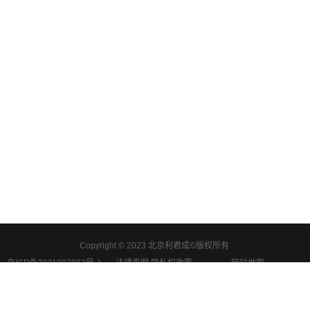
Copyright © 2023 北京利君成©版权所有
京ICP备2021007962号-1
法律声明 隐私权政策
网站地图
利君成产品服务包含学前教育实训室、幼儿保育实训室、酒店管理VR系统等等，
欢迎咨询相关业务。