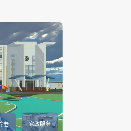
幼儿保育
——
幼儿保育系列仿真实训系统可
育员职业素养、托幼园所保育
幼儿生活保育、婴幼儿健康照
儿安全照护、婴幼儿饮食与营
儿童卫生与保健等课程内容的
可以满足教育部1＋X幼儿照护证.
查看详情
家政服务
养老