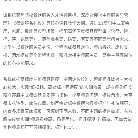
该系统聚焦
院校
餐饮服务人才培养目标，深度对接《中餐服务与管
理》《餐饮服务礼仪》等核心课程教学大纲。通过
复刻中式宴会
1:1
厅、包厢、散座等典型场景，搭配高还原度餐具模型库（含盘、碗、
杯、筷、花器等），覆盖商务宴、婚宴、家宴等不同宴席摆台需求，
让学生以餐饮服务员身份，全程完成餐具定位、餐巾折花、席位安
排、酒水摆放等全流程实操，精准对接中餐服务员、宴会主管等岗位
的核心技能要求。
系统依托高精度三维餐具建模、空间定位校准、智能标准比对三大核
心技术，实现
低损耗、高对标、强适配
的实训效果。虚拟餐具细节
“
”
精准还原中式餐饮器具质感与规格，小至餐具间距、摆放角度，大至
餐巾花造型、席位布局，均严格对标中餐摆台行业标准与礼仪规范；
内置多场景宴席模板，可模拟不同人数、不同主题的摆台需求，有效
解决传统实训
餐具损耗高、场景固化、标准模糊
的痛点，无需大量
“
”
实物餐具即可开展规模化、标准化实训。