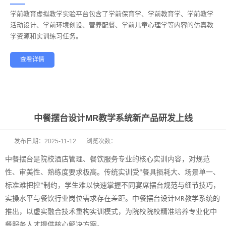
学前教育虚拟教学实验平台包含了学前保育学、学前教育学、学前教学
——
活动设计、学前环境创设、营养配餐、学前儿童心理学等内容的仿真教
学资源和实训练习任务。
查看详情
学前教育
幼儿保育
酒店管理
航空服务
家政服务
健康养老
中餐摆台设计MR教学系统新产品研发上线
发布日期：
2025-11-12
浏览次数：
中餐摆台是
院校
酒店管理、餐饮服务专业的核心实训内容，对规范
性、审美性、熟练度要求极高。传统实训受
餐具损耗大、场景单一、
“
标准难把控
制约，学生难以快速掌握不同宴席摆台规范与细节技巧，
”
实操水平与餐饮行业岗位需求存在差距。中餐摆台设计
教学系统的
MR
推出，以虚实融合技术重构实训模式，为
院校
院校精准培养专业化中
餐服务人才提供核心解决方案。