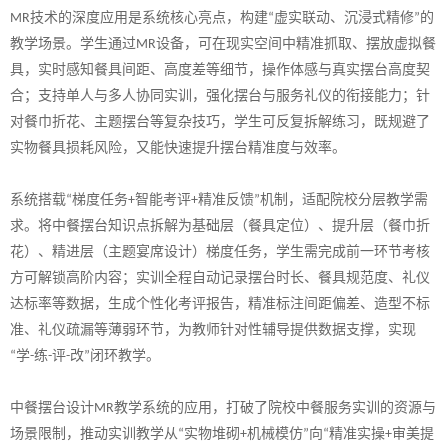
技术的深度应用是系统核心亮点，构建
虚实联动、沉浸式精修
的
MR
“
”
教学场景。学生通过
设备，可在现实空间中精准抓取、摆放虚拟餐
MR
具，实时感知餐具间距、高度差等细节，操作体感与真实摆台高度契
合；支持单人与多人协同实训，强化摆台与服务礼仪的衔接能力；针
对餐巾折花、主题摆台等复杂技巧，学生可反复拆解练习，既规避了
实物餐具损耗风险，又能快速提升摆台精准度与效率。
系统搭载
梯度任务
智能考评
精准反馈
机制，适配
院校
分层教学需
“
+
+
”
求。将中餐摆台知识点拆解为基础层（餐具定位）、提升层（餐巾折
花）、精进层（主题宴席设计）梯度任务，学生需完成前一环节考核
方可解锁高阶内容；实训全程自动记录摆台时长、餐具规范度、礼仪
达标率等数据，生成个性化考评报告，精准标注间距偏差、造型不标
准、礼仪疏漏等薄弱环节，为教师针对性辅导提供数据支撑，实现
学
练
评
改
闭环教学。
“
-
-
-
”
中餐摆台设计
教学系统的应用，打破了
院校
中餐服务实训的资源与
MR
场景限制，推动实训教学从
实物堆砌
机械模仿
向
精准实操
审美提
“
+
”
“
+