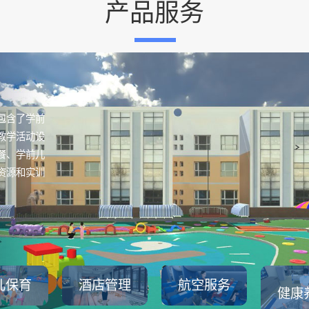
产品服务
包含了学前
教学活动设
餐、学前儿
资源和实训
儿保育
酒店管理
航空服务
健康