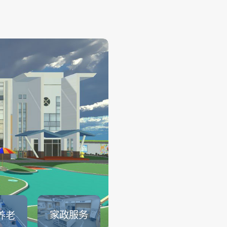
幼儿保育
——
幼儿保育系列仿真实训系统可
育员职业素养、托幼园所保育
幼儿生活保育、婴幼儿健康照
儿安全照护、婴幼儿饮食与营
儿童卫生与保健等课程内容的
可以满足教育部1＋X幼儿照护证.
查看详情
家政服务
养老