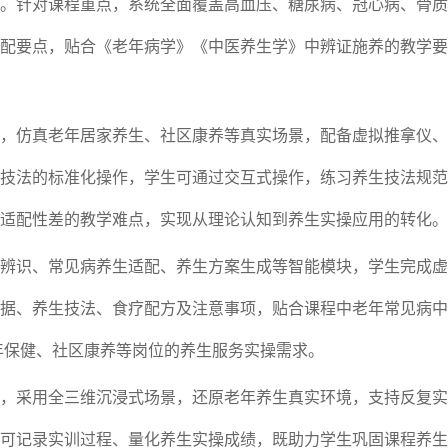
。针对课程重点，系统全面覆盖高血压、糖尿病、冠心病、骨质
配要点，贴合《老年病学》《中医养生学》中辨证施养的教学要
，仿真老年居家养生、社区康养等真实场景，配备虚拟推拿仪、
技法的标准化操作，学生可通过交互式操作，练习养生技法规范
适配性差的教学难点，实现从理论认知到养生实操应用的转化。
辨识、常见病养生适配、养生方案生成等智能模块，学生完成虚
据、养生技法、食疗配方及注意事项，贴合课程中老年常见病中
老年保健、社区康养等岗位的养生服务实操需求。
，采用全三维沉浸式场景，还原老年养生真实环境，支持反复实
可记录实训过程、量化养生实操成绩，既助力学生巩固课程养生