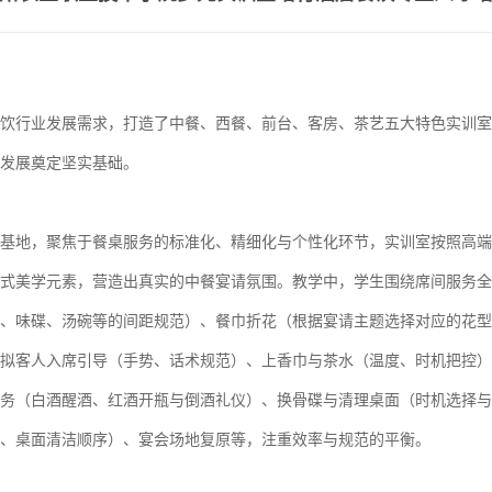
饮行业发展需求，打造了中餐、西餐、前台、客房、茶艺五大特色实训室
发展奠定坚实基础。
基地，聚焦于餐桌服务的标准化、精细化与个性化环节，实训室按照高端
式美学元素，营造出真实的中餐宴请氛围。教学中，学生围绕席间服务全
、味碟、汤碗等的间距规范）、餐巾折花（根据宴请主题选择对应的花型
拟客人入席引导（手势、话术规范）、上香巾与茶水（温度、时机把控）
务（白酒醒酒、红酒开瓶与倒酒礼仪）、换骨碟与清理桌面（时机选择与
、桌面清洁顺序）、宴会场地复原等，注重效率与规范的平衡。