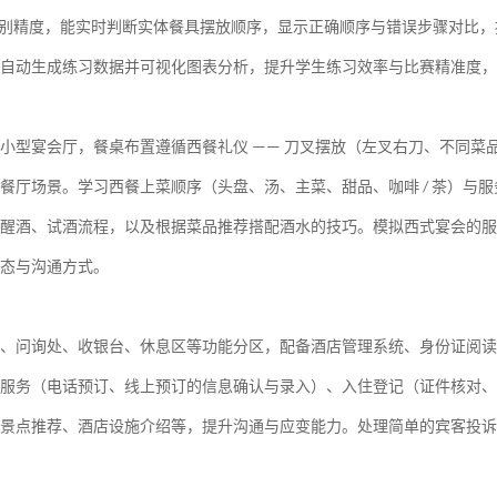
别精度，能实时判断实体餐具摆放顺序，显示正确顺序与错误步骤对比，
自动生成练习数据并可视化图表分析，提升学生练习效率与比赛精准度，
小型宴会厅，餐桌布置遵循西餐礼仪
刀叉摆放（左叉右刀、不同菜
——
餐厅场景。
学习西餐上菜顺序（头盘、汤、主菜、甜品、咖啡
茶）与服
/
醒酒、试酒流程，以及根据菜品推荐搭配酒水的技巧。模拟西式宴会的服
态与沟通方式。
、问询处、收银台、休息区等功能分区，配备酒店管理系统、身份证阅读
服务（电话预订、线上预订的信息确认与录入）、入住登记（证件核对、
景点推荐、酒店设施介绍等，提升沟通与应变能力。处理简单的宾客投诉