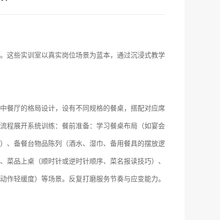
。这些实训室以真实岗位场景为蓝本，通过沉浸式教学
中餐厅的格局设计，设有不同规格的餐桌，搭配对应席
流程展开系统训练：
餐前准备：学习餐桌布局（如宴会
）、备餐台物品陈列（酒水、湿巾、备用餐具的摆放逻
、菜品上桌（顺时针或逆时针顺序、菜名报读技巧）、
动作轻缓度）等场景
。
反复打磨服务节奏与应变能力。