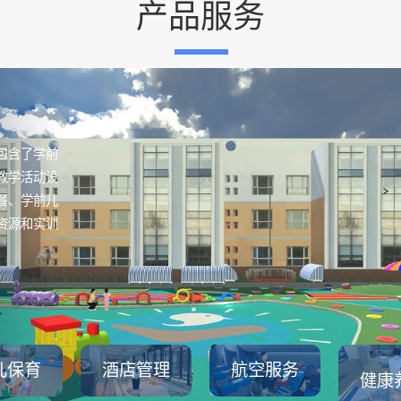
产品服务
包含了学前
教学活动设
餐、学前儿
资源和实训
儿保育
酒店管理
航空服务
健康