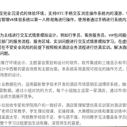
现完全沉浸式的体验环境，支持HTC手柄交互浏览操作系统内的漫游、
店管理
体验系统以第一人称视角进行操作，使用者通过手柄进行系统内
VR
为主线进行交互式情景模拟设计，例如行李员、客房服务员、
包间服
VIP
关部门的服务流程、服务区域、实训问题进行交互式情景模拟学习。在虚
可在不受安全风险的前提下按照相关酒店业务流程进行仿真实训。解决酒
问题。
店餐厅环境设计、主题宴会策划和设计的软件，软件集成和三维显示和平
设计中西餐的宴会场景和主题台面。本系统采用直观可视化的操作方式，
场景的设计。
企业数据在内，运用最新数字技术开发的酒店市场营销实战博弈系统，融
营数据。通过小组对抗的方式，每个小组独立运营一家酒店，通过市场
业绩方面展开竞争。
多位验收专家和学院用户的一致好评。酒店管理智慧仿真实训室对酒店管
了老师日常教学、学生理论授课、实操授课、大赛模拟训练和重复训练中
覆盖面太窄、传统教学经验不足、参与感不强、时间教学无法覆盖各学员
整个学习过程更加生动有趣，深受师生的喜爱。