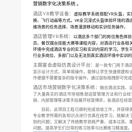
营销数字化决策系统
。
酒店VR教学设备：
虚拟教学系统搭配VR头盔，实
换、飞行动画等方式。
全沉浸式头盔体验环境的酒
VR
维场景的任务选择、场景漫游移动和实训任务操作，
酒店管理VR系统：
以酒店多个部门的岗位角色体验
员、餐饮摆台技能大赛等课程内容，对酒店行业各相
环境中完成酒店专业的实习和实训内容的学习。学生
行业多岗位、多部门以及无法到真实酒店环境中实训的
主题宴会虚拟仿真设计平台：
是一款专门用于酒
显示设计方式，简单易操作，能够让学生快速搭建和
作便捷不需要复杂的指令操作，通过鼠标拖拽即可完成
酒店市场营销数字化决策系统：
融合酒店实践、
了大量真实的酒店市场销售部运营管理方法和行业经
销、内部管理等决策手段展开经营博弈，各酒店在经营
目前，此项目工程已顺利完成验收工作，并获得
专业教学所需的各知识点进行仿真在线学习，既解决
到的问题；又解决了传统教学损耗严重、成本过高、
问题。提高学生们日常的练习效率与比赛练习精准度。