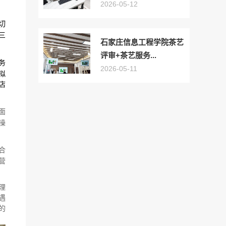
2026-05-12
切
三
石家庄信息工程学院茶艺
评审+茶艺服务...
务
2026-05-11
拟
店
面
操
合
营
理
遇
的