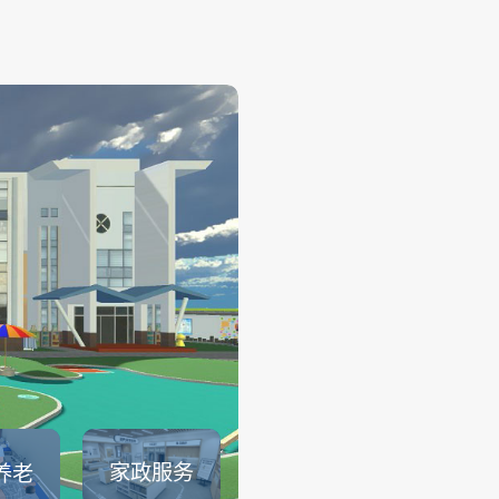
幼儿保育
——
幼儿保育系列仿真实训系统可
育员职业素养、托幼园所保育
幼儿生活保育、婴幼儿健康照
儿安全照护、婴幼儿饮食与营
儿童卫生与保健等课程内容的
可以满足教育部1＋X幼儿照护证.
查看详情
家政服务
养老