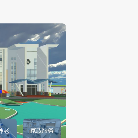
幼儿保育
——
幼儿保育系列仿真实训系统可
育员职业素养、托幼园所保育
幼儿生活保育、婴幼儿健康照
儿安全照护、婴幼儿饮食与营
儿童卫生与保健等课程内容的
可以满足教育部1＋X幼儿照护证.
查看详情
家政服务
养老