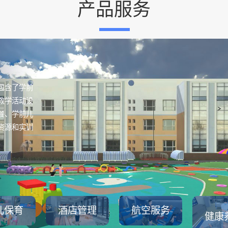
产品服务
包含了学前
教学活动设
餐、学前儿
资源和实训
儿保育
酒店管理
航空服务
健康