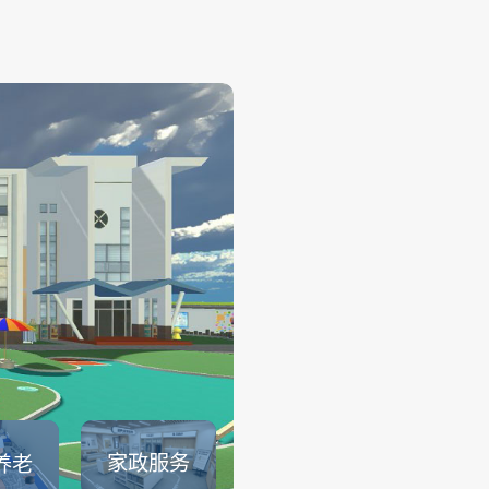
幼儿保育
——
幼儿保育系列仿真实训系统可
育员职业素养、托幼园所保育
幼儿生活保育、婴幼儿健康照
儿安全照护、婴幼儿饮食与营
儿童卫生与保健等课程内容的
可以满足教育部1＋X幼儿照护证.
查看详情
家政服务
养老