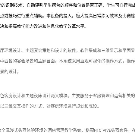
度的识别技术，自动评判学生摆台的顺序和位置是否正确，
学生
可自行完
点或技巧进行重点辅助
。
本设备的投入，极大提高日常练习效率
及
比赛练
决和提高教学能力改进和信息化教学改革水平。
厅环境设计、主题宴会策划和设计的软件，软件集成和三维显示和平面显
中西餐的宴会场景和主题台面。本系统采用直观可视化的操作方式，操作
景的设计。
色客房设计和主题夜床设计两大模块。主要服务于客房管理和运营相关的
以三维交互操作的方式，对客房环境进行规划和陈设。
全沉浸式头盔体验环境的酒店管理教学系统，搭配
头盔套件，
R
HTC VIVE