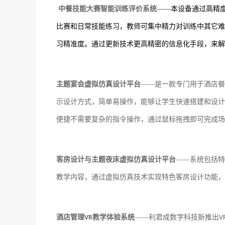
中餐技能大赛智能训练评价系统
——
本设备通过高精
比赛和日常技能练习
，
教师可集中精力对训练中其它难
习精准度。通过更新技术更高精密的信息化手段，来解
主题宴会虚拟仿真设计平台
——是一款专门用于酒店餐
示设计方式，简单易操作，能够让学生快速搭建和设计
便捷不需要复杂的指令操作，通过鼠标拖拽即可完成场
客房设计与主题夜床虚拟仿真设计平台
——系统包括特
教学内容，通过虚拟仿真技术实现特色客房设计功能，
酒店管理
教学体验系统
——利君成数字科技新推出
VR
V