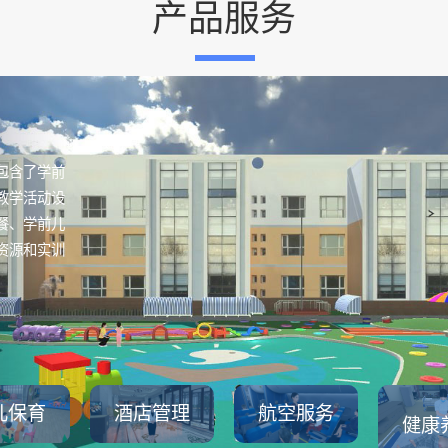
产品服务
包含了学前
教学活动设
餐、学前儿
资源和实训
儿保育
酒店管理
航空服务
健康