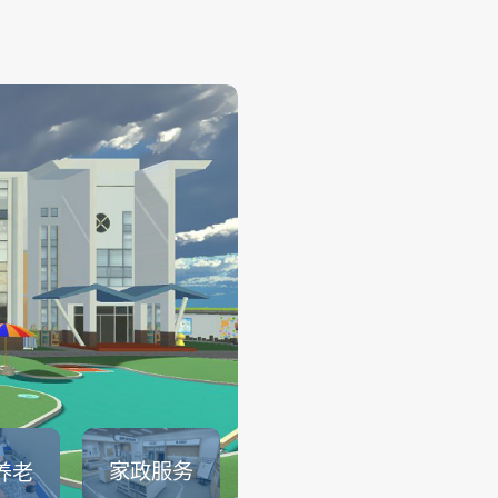
幼儿保育
——
幼儿保育系列仿真实训系统可
育员职业素养、托幼园所保育
幼儿生活保育、婴幼儿健康照
儿安全照护、婴幼儿饮食与营
儿童卫生与保健等课程内容的
可以满足教育部1＋X幼儿照护证.
查看详情
家政服务
养老