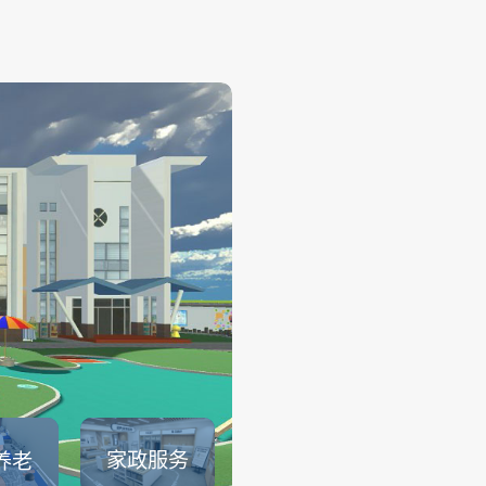
幼儿保育
——
幼儿保育系列仿真实训系统可
育员职业素养、托幼园所保育
幼儿生活保育、婴幼儿健康照
儿安全照护、婴幼儿饮食与营
儿童卫生与保健等课程内容的
可以满足教育部1＋X幼儿照护证.
查看详情
家政服务
养老