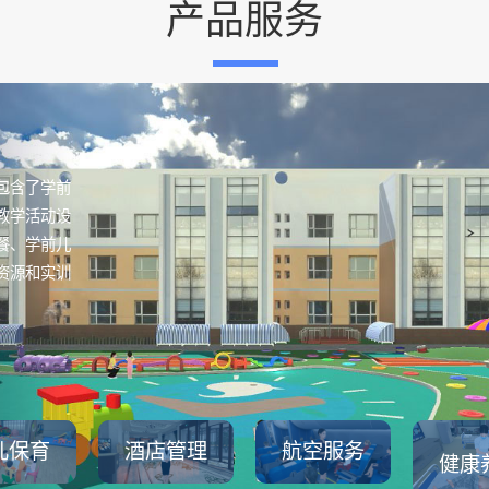
产品服务
包含了学前
教学活动设
餐、学前儿
资源和实训
儿保育
酒店管理
航空服务
健康