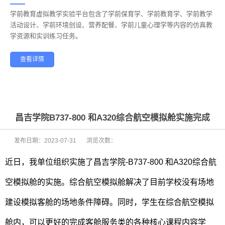
学前教育虚拟教学实验平台包含了学前保育学、学前教育学、学前教学
——
活动设计、学前环境创设、营养配餐、学前儿童心理学等内容的仿真教
学资源和实训练习任务。
查看详情
学前教育
幼儿保育
酒店管理
航空服务
家政服务
健康养老
昌吉学院B737-800 和A320综合航空模拟舱实施完成
发布日期：
2023-07-31
浏览次数：
近日，我单位组织实施了昌吉学院-B737-800 和A320综合航
空模拟舱的实施。综合航空模拟舱解决了目前学校没有场地
建设模拟客舱的场地条件障碍。同时，学生在综合航空模拟
舱内，可以更好的完成客舱服务类的各种核心课程内容学