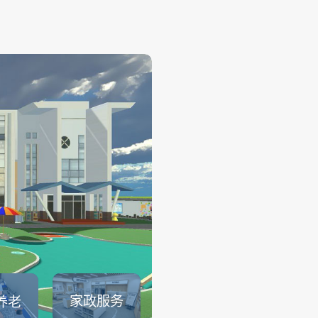
幼儿保育
——
幼儿保育系列仿真实训系统可
育员职业素养、托幼园所保育
幼儿生活保育、婴幼儿健康照
儿安全照护、婴幼儿饮食与营
儿童卫生与保健等课程内容的
可以满足教育部1＋X幼儿照护证.
查看详情
家政服务
养老