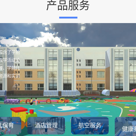
产品服务
包含了学前
教学活动设
餐、学前儿
资源和实训
儿保育
酒店管理
航空服务
健康