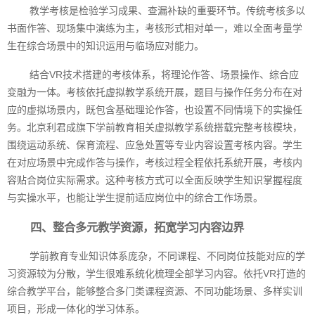
教学考核是检验学习成果、查漏补缺的重要环节。传统考核多以
书面作答、现场集中演练为主，考核形式相对单一，难以全面考量学
生在综合场景中的知识运用与临场应对能力。
结合VR技术搭建的考核体系，将理论作答、场景操作、综合应
变融为一体。考核依托虚拟教学系统开展，题目与操作任务分布在对
应的虚拟场景内，既包含基础理论作答，也设置不同情境下的实操任
务。北京利君成旗下学前教育相关虚拟教学系统搭载完整考核模块，
围绕运动系统、保育流程、应急处置等专业内容设置考核内容。学生
在对应场景中完成作答与操作，考核过程全程依托系统开展，考核内
容贴合岗位实际需求。这种考核方式可以全面反映学生知识掌握程度
与实操水平，也能让学生提前适应岗位中的综合工作场景。
四、整合多元教学资源，拓宽学习内容边界
学前教育专业知识体系庞杂，不同课程、不同岗位技能对应的学
习资源较为分散，学生很难系统化梳理全部学习内容。依托VR打造的
综合教学平台，能够整合多门类课程资源、不同功能场景、多样实训
项目，形成一体化的学习体系。