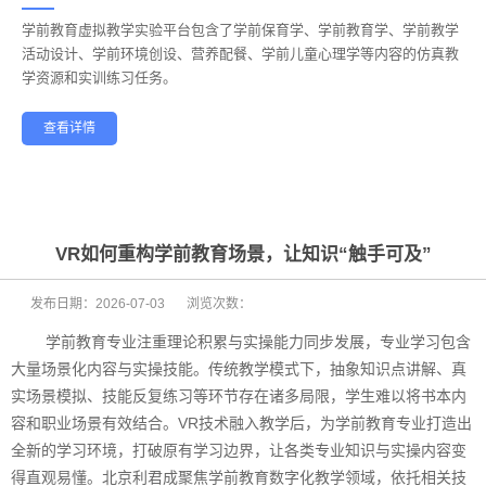
学前教育虚拟教学实验平台包含了学前保育学、学前教育学、学前教学
——
活动设计、学前环境创设、营养配餐、学前儿童心理学等内容的仿真教
学资源和实训练习任务。
查看详情
学前教育
幼儿保育
酒店管理
航空服务
家政服务
健康养老
VR如何重构学前教育场景，让知识“触手可及”
发布日期：
2026-07-03
浏览次数：
学前教育专业注重理论积累与实操能力同步发展，专业学习包含
大量场景化内容与实操技能。传统教学模式下，抽象知识点讲解、真
实场景模拟、技能反复练习等环节存在诸多局限，学生难以将书本内
容和职业场景有效结合。VR技术融入教学后，为学前教育专业打造出
全新的学习环境，打破原有学习边界，让各类专业知识与实操内容变
得直观易懂。北京利君成聚焦学前教育数字化教学领域，依托相关技