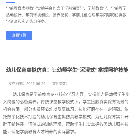
学前教育虚拟教学实验平台包含了学前保育学、学前教育学、学前教学
——
活动设计、学前环境创设、营养配餐、学前儿童心理学等内容的仿真教
学资源和实训练习任务。
查看详情
学前教育
幼儿保育
酒店管理
航空服务
家政服务
健康养老
幼儿保育虚拟仿真：让幼师学生“沉浸式”掌握照护技能
发布日期：
2026-06-29
浏览次数：
幼儿保育是学前教育专业核心学习内容，实操能力是幼师学生步
入岗位的必备素养。传统课堂教学模式下，学生接触真实保育场景的
机会有限，部分实操环节难以反复练习，技能打磨存在一定阻碍。依
托数字化技术打造的幼儿保育虚拟仿真教学模式，为幼儿保育实训开
辟了新路径，沉浸式的训练环境，帮助学生扎实掌握各类幼儿照护技
能，适配学前教育人才培养的实际需求。