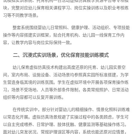
试模拟实训系统、托育机构一日活动虚拟仿真教学资源平台等专项模
块，完整对应幼儿保育相关课程学习、岗位实操训练以及职业考核练
习等不同教学场景。
整套系统围绕婴幼儿日常照料、健康护理、活动组织、专项技能
操作等内容搭建实训框架，贴合托育机构、幼儿园一线保育工作内
容，让教学内容与岗位实际保持一致。
二、沉浸式实训场景，优化保育技能训练模式
幼儿保育虚拟仿真技术构建出高度还原的托育、幼儿园实景空
间，室内布局、设施设备、活动场景均参照真实园所标准搭建，为学
生营造身临其境的训练氛围。学生在虚拟环境中开展各项保育操作练
习，场景不受场地、人员等外部条件限制，各类常规照护、日常活动
组织等内容都可以反复开展训练。
在传统实训中，部分针对婴幼儿的精细操作、情景化照料训练难
以常态化开展。虚拟仿真场景规避了实操过程中的各类顾虑，学生可
以自主完成喂养、日常护理、肢体抚触、健康监测等基础操作练习。
面对幼儿突发状况、常规护理误区等内容，系统也能还原对应情景，