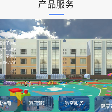
产品服务
包含了学前
教学活动设
餐、学前儿
资源和实训
儿保育
酒店管理
航空服务
健康