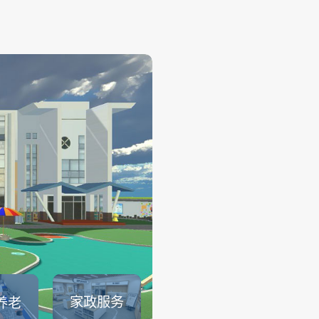
幼儿保育
——
幼儿保育系列仿真实训系统可
育员职业素养、托幼园所保育
幼儿生活保育、婴幼儿健康照
儿安全照护、婴幼儿饮食与营
儿童卫生与保健等课程内容的
可以满足教育部1＋X幼儿照护证.
查看详情
家政服务
养老