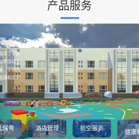
产品服务
包含了学前
教学活动设
餐、学前儿
资源和实训
儿保育
酒店管理
航空服务
健康