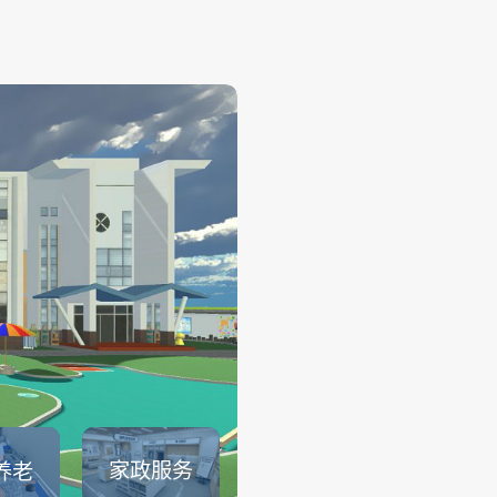
幼儿保育
——
幼儿保育系列仿真实训系统可
育员职业素养、托幼园所保育
幼儿生活保育、婴幼儿健康照
儿安全照护、婴幼儿饮食与营
儿童卫生与保健等课程内容的
可以满足教育部1＋X幼儿照护证.
查看详情
家政服务
养老