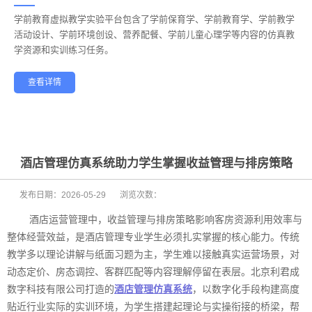
学前教育虚拟教学实验平台包含了学前保育学、学前教育学、学前教学
——
活动设计、学前环境创设、营养配餐、学前儿童心理学等内容的仿真教
学资源和实训练习任务。
查看详情
学前教育
幼儿保育
酒店管理
航空服务
家政服务
健康养老
酒店管理仿真系统助力学生掌握收益管理与排房策略
发布日期：
2026-05-29
浏览次数：
酒店运营管理中，收益管理与排房策略影响客房资源利用效率与
整体经营效益，是酒店管理专业学生必须扎实掌握的核心能力。传统
教学多以理论讲解与纸面习题为主，学生难以接触真实运营场景，对
动态定价、房态调控、客群匹配等内容理解停留在表层。北京利君成
数字科技有限公司打造的
酒店管理仿真系统
，以数字化手段构建高度
贴近行业实际的实训环境，为学生搭建起理论与实操衔接的桥梁，帮