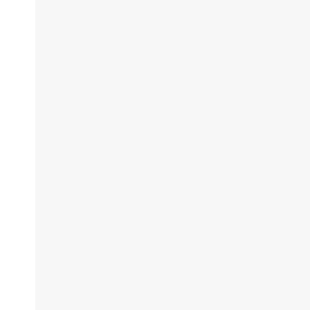
、
、
、