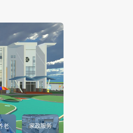
幼儿保育
——
幼儿保育系列仿真实训系统可
育员职业素养、托幼园所保育
幼儿生活保育、婴幼儿健康照
儿安全照护、婴幼儿饮食与营
儿童卫生与保健等课程内容的
可以满足教育部1＋X幼儿照护证.
查看详情
家政服务
养老