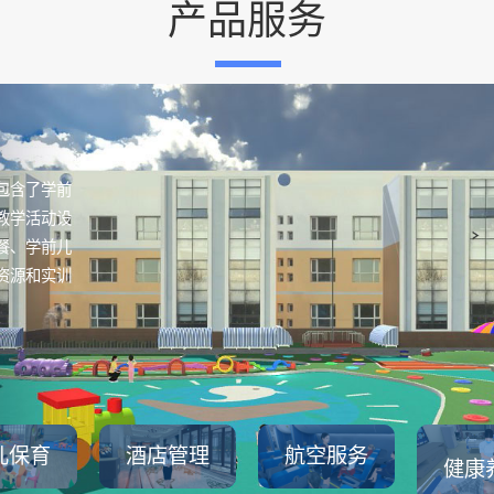
产品服务
包含了学前
教学活动设
餐、学前儿
资源和实训
儿保育
酒店管理
航空服务
健康