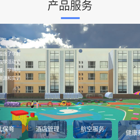
产品服务
包含了学前
教学活动设
餐、学前儿
资源和实训
儿保育
酒店管理
航空服务
健康