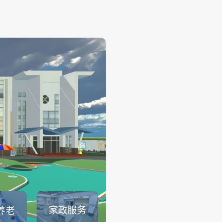
幼儿保育
——
幼儿保育系列仿真实训系统可
育员职业素养、托幼园所保育
幼儿生活保育、婴幼儿健康照
儿安全照护、婴幼儿饮食与营
儿童卫生与保健等课程内容的
可以满足教育部1＋X幼儿照护证.
查看详情
家政服务
养老