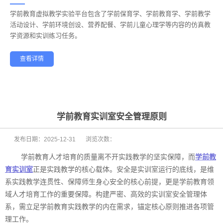
学前教育虚拟教学实验平台包含了学前保育学、学前教育学、学前教学
——
活动设计、学前环境创设、营养配餐、学前儿童心理学等内容的仿真教
学资源和实训练习任务。
查看详情
学前教育
幼儿保育
酒店管理
航空服务
家政服务
健康养老
学前教育实训室安全管理原则
发布日期：
2025-12-31
浏览次数：
学前教育人才培育的质量离不开实践教学的坚实保障，而
学前教
育实训室
正是实践教学的核心载体。安全是实训室运行的底线，是维
系实践教学连贯性、保障师生身心安全的核心前提，更是学前教育领
域人才培育工作的重要保障。构建严密、高效的实训室安全管理体
系，需立足学前教育实践教学的内在需求，锚定核心原则推进各项管
理工作。