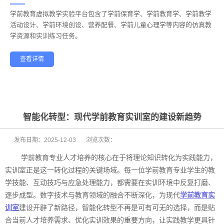
学前教育虚拟教学实验平台包含了学前保育学、学前教育学、学前教学
——
活动设计、学前环境创设、营养配餐、学前儿童心理学等内容的仿真教
学资源和实训练习任务。
查看详情
学前教育
幼儿保育
酒店管理
航空服务
家政服务
健康养老
智能化转型：现代学前教育实训室的建设新趋势
发布日期：
2025-12-03
浏览次数：
学前教育专业人才培养的核心在于将理论知识转化为实践能力，
实训室正是这一转化过程的关键场域。每一位学前教育专业学生的教
学技能、互动技巧与应急处理能力，都需要在实训环境中反复打磨、
逐步成型。数字技术与教育领域的融合不断深化，为现代
学前教育实
训室
建设开辟了新路径，智能化转型不再是可有可无的选择，而是贴
合当前人才培养需求、优化实训效果的重要方向，让实践教学更具针