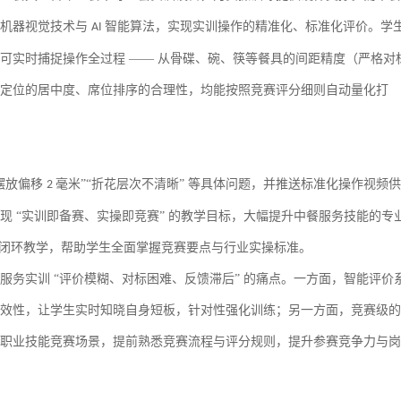
机器视觉技术与
智能算法，实现实训操作的精准化、标准化评价。学
AI
可实时捕捉操作全过程 —— 从骨碟、碗、筷等餐具的间距精度（严格对
定位的居中度、席位排序的合理性，均能按照竞赛评分细则自动量化打
摆放偏移
毫米”“折花层次不清晰” 等具体问题，并推送标准化操作视频供
2
 “实训即备赛、实操即竞赛” 的教学目标，大幅提升中餐服务技能的专
的闭环教学，帮助学生全面掌握竞赛要点与行业实操标准。
服务实训
“评价模糊、对标困难、反馈滞后” 的痛点。一方面，智能评价
效性，让学生实时知晓自身短板，针对性强化训练；另一方面，竞赛级的
职业技能竞赛场景，提前熟悉竞赛流程与评分规则，提升参赛竞争力与岗