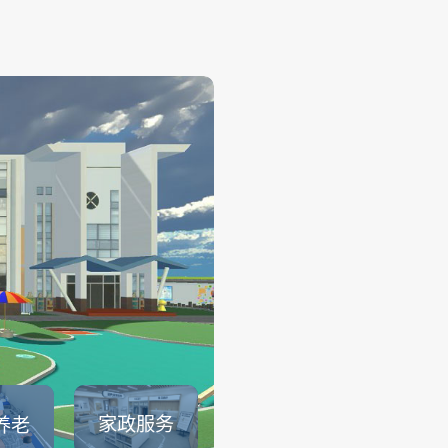
幼儿保育
——
幼儿保育系列仿真实训系统可
育员职业素养、托幼园所保育
幼儿生活保育、婴幼儿健康照
儿安全照护、婴幼儿饮食与营
儿童卫生与保健等课程内容的
可以满足教育部1＋X幼儿照护证.
查看详情
家政服务
养老