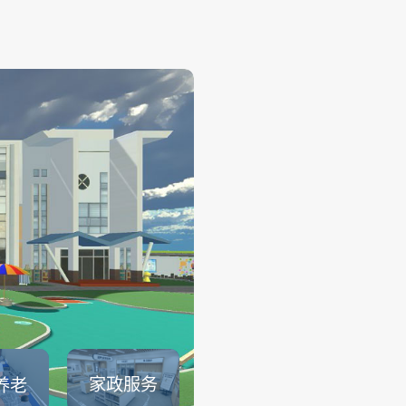
幼儿保育
——
幼儿保育系列仿真实训系统可
育员职业素养、托幼园所保育
幼儿生活保育、婴幼儿健康照
儿安全照护、婴幼儿饮食与营
儿童卫生与保健等课程内容的
可以满足教育部1＋X幼儿照护证.
查看详情
家政服务
养老