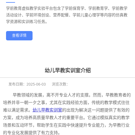
学前教育虚拟教学实验平台包含了学前保育学、学前教育学、学前教学
——
活动设计、学前环境创设、营养配餐、学前儿童心理学等内容的仿真教
学资源和实训练习任务。
查看详情
学前教育
幼儿保育
酒店管理
航空服务
家政服务
健康养老
幼儿早教实训室介绍
发布日期：
2025-06-03
浏览次数：
早教领域的发展，离不开专业人才的支撑。然而，早教教育者的
培养并非一朝一夕之事，尤其在实践经验方面，传统的教学模式往往
难以满足需求。
幼儿早教实训室
的出现为解决这一问题提供了有效的
方案，成为培养高质量早教人才的重要平台。它通过模拟真实的教学
场景和互动环节，帮助学生在实践中快速提升专业能力，为早教行业
的专业化发展提供了有力支持。