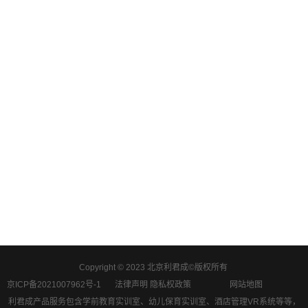
Copyright © 2023 北京利君成©版权所有
京ICP备2021007962号-1
法律声明 隐私权政策
网站地图
利君成产品服务包含学前教育实训室、幼儿保育实训室、酒店管理VR系统等等，