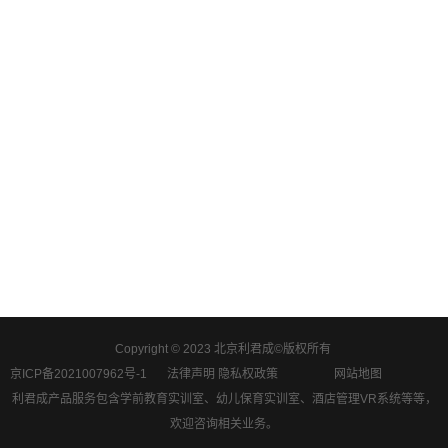
Copyright © 2023 北京利君成©版权所有
京ICP备2021007962号-1
法律声明 隐私权政策
网站地图
利君成产品服务包含学前教育实训室、幼儿保育实训室、酒店管理VR系统等等，
欢迎咨询相关业务。