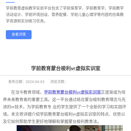
学前教育虚拟教学实验平台包含了学前保育学、学前教育学、学前教学
——
活动设计、学前环境创设、营养配餐、学前儿童心理学等内容的仿真教
学资源和实训练习任务。
查看详情
学前教育
幼儿保育
酒店管理
航空服务
家政服务
健康养老
学前教育蒙台梭利vr虚拟实训室
发布日期：
2024-04-03
浏览次数：
在当今教育领域，
学前教育蒙台梭利vr虚拟实训室
正逐渐成为培
养未来教育者的重要工具。这一平台通过结合蒙台梭利教育理念与先
进的vr技术，为学前教育专 业的学生提供了一个全新的学习和实践环
境。本文将详细介绍学前教育蒙台梭利vr虚拟实训室的特点、优势以
及它如何帮助学生更好地理解和掌握蒙台梭利教育法。