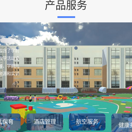
产品服务
包含了学前
教学活动设
餐、学前儿
资源和实训
儿保育
酒店管理
航空服务
健康