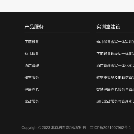
产品服务
实训室建设
学前教育
幼儿保育虚实一体实训
幼儿保育
学前教育理虚实一体化
酒店管理
酒店管理虚实一体化实
航空服务
航空模拟舱及地勤仿真
健康养老
智慧健康养老服务与管
家政服务
现代家政服务与管理实
中医康养
中医养生与保健虚仿实
烹饪工艺
烹饪工艺与营养实训室
Copyright © 2023 北京利君成©版权所有
京ICP备2021007962号-1