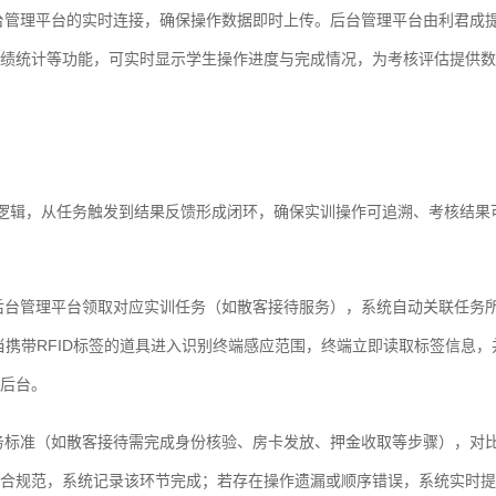
台管理平台的实时连接，确保操作数据即时上传。后台管理平台由利君成
绩统计等功能，可实时显示学生操作进度与完成情况，为考核评估提供数
务逻辑，从任务触发到结果反馈形成闭环，确保实训操作可追溯、考核结果
后台管理平台领取对应实训任务（如散客接待服务），系统自动关联任务
当携带RFID标签的道具进入识别终端感应范围，终端立即读取标签信息，
后台。
务标准（如散客接待需完成身份核验、房卡发放、押金收取等步骤），对
合规范，系统记录该环节完成；若存在操作遗漏或顺序错误，系统实时提