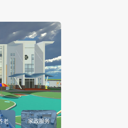
幼儿保育
——
幼儿保育系列仿真实训系统可
育员职业素养、托幼园所保育
幼儿生活保育、婴幼儿健康照
儿安全照护、婴幼儿饮食与营
儿童卫生与保健等课程内容的
可以满足教育部1＋X幼儿照护证.
查看详情
家政服务
养老