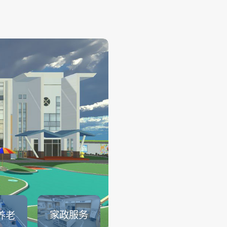
幼儿保育
——
幼儿保育系列仿真实训系统可
育员职业素养、托幼园所保育
幼儿生活保育、婴幼儿健康照
儿安全照护、婴幼儿饮食与营
儿童卫生与保健等课程内容的
可以满足教育部1＋X幼儿照护证.
查看详情
家政服务
养老