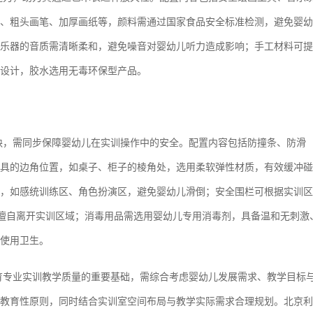
、粗头画笔、加厚画纸等，颜料需通过国家食品安全标准检测，避免婴幼
乐器的音质需清晰柔和，避免噪音对婴幼儿听力造成影响；手工材料可提
设计，胶水选用无毒环保型产品。
缺，需同步保障婴幼儿在实训操作中的安全。配置内容包括防撞条、防滑
具的边角位置，如桌子、柜子的棱角处，选用柔软弹性材质，有效缓冲碰
，如感统训练区、角色扮演区，避免婴幼儿滑倒；安全围栏可根据实训区
幼儿擅自离开实训区域；消毒用品需选用婴幼儿专用消毒剂，具备温和无刺激
使用卫生。
育专业实训教学质量的重要基础，需综合考虑婴幼儿发展需求、教学目标
教育性原则，同时结合实训室空间布局与教学实际需求合理规划。北京利