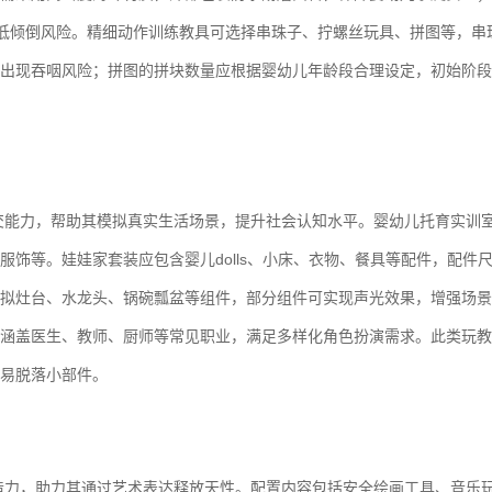
，降低倾倒风险。精细动作训练教具可选择串珠子、拧螺丝玩具、拼图等，串
出现吞咽风险；拼图的拼块数量应根据婴幼儿年龄段合理设定，初始阶段
交能力，帮助其模拟真实生活场景，提升社会认知水平。婴幼儿托育实训
饰等。娃娃家套装应包含婴儿dolls、小床、衣物、餐具等配件，配件
拟灶台、水龙头、锅碗瓢盆等组件，部分组件可实现声光效果，增强场景
涵盖医生、教师、厨师等常见职业，满足多样化角色扮演需求。此类玩教
易脱落小部件。
造力，助力其通过艺术表达释放天性。配置内容包括安全绘画工具、音乐