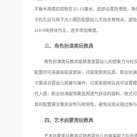
平衡木高度应控制在10-15厘米，底部设置防滑垫
子的孔径与珠子大小需匹配婴幼儿手指发育特点，避免
以4-6块拼块为主，逐步增加难度。
三、角色扮演类玩教具
角色扮演类玩教具能够激发婴幼儿的想象力与社
配置时可涵盖娃娃家套装、过家家厨房玩具、职业扮演服
寸需适合婴幼儿抓握与操作；过家家厨房玩具可设置模
代入感；职业扮演服饰需选用透气舒适的面料，款式可
具的配置需注重安全性与耐用性，避免出现尖锐边角与
四、艺术启蒙类玩教具
艺术启蒙类玩教具可培养婴幼儿的审美能力与创